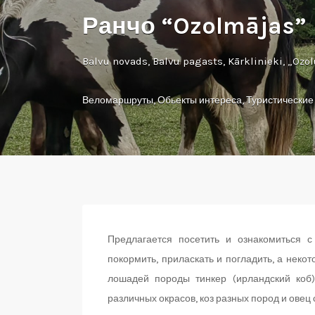
Ранчо “Ozolmājas”
Balvu novads, Balvu pagasts, Kārklinieki, „Ozo
Веломаршруты
,
Обьекты интереса
,
Туристические
Предлагается посетить и ознакомиться с
покормить, приласкать и погладить, а некот
лошадей породы тинкер (ирландский коб)
различных окрасов, коз разных пород и овец 