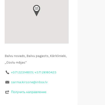
Balvu novads, Balvu pagasts, Kārklinieki,
„Ozolu mājas”
+371 22314805; +371 26160423
sarma.kirsone@inbox.lv
Получить направление