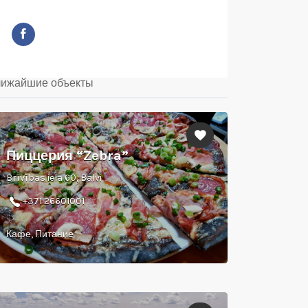
ижайшие объекты
Пиццерия “Zebra”
Brīvības iela 60, Balvi
+371 26601001
Кафе, Питание