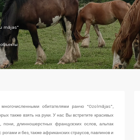
lu mājas”
 объекты
 многочисленными обитателями ранчо “Ozolmājas”,
орых также взять на руки. У нас Вы встретите красивых
, пони, длинношерстных французских ослов, альпак
с рогами и без, также африканских страусов, павлинов и