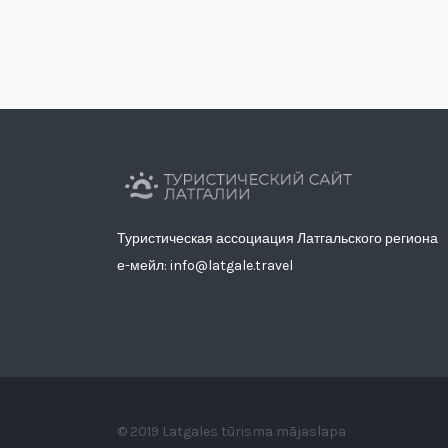
Туристическая ассоциация Латгальского региона
е-мейл: info@latgale.travel
© 2019 Latgales tūrisma mājaslapa