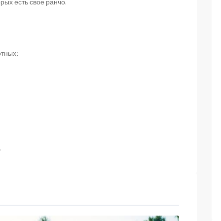
орых есть свое ранчо.
отных;
.