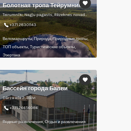
Болотная тропа Тейрумники
Teirumnīki, Nagļu pagasts, Rēzeknes novads, LV-4631
+371 28301143
Веломаршруты, Природа, Природные тропы,
ТОП объекты, Туристические объекты,
Эзертака
Бассейн города Балви
Dārza iela 2, Balvi
+371 26656086
Водные развлечения, Отдых и развлечения