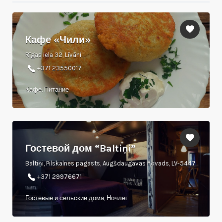
Кафе «Чили»
Rīgas iela 32, Līvāni
+371 23550017
Кафе, Питание
Гостевой дом “Baltiņi”
Baltiņi, Pilskalnes pagasts, Augšdaugavas novads, LV-5447
+371 29976671
Гостевые и сельские дома, Ночлег