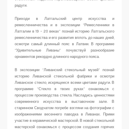
радуги.
Приходи в Латгальский центр искусства и
ремесленничества и в экспозиции “Ремесленники в
Латгалии в 19 – 20 веках” познай историю Латгальского
ремесленничества и его развития вплоть до наших дней,
осмотри самый длинный пояс в Латвии. В программе
“Удивительные Ливаны” почувствуй разнообразие
орнаментов рекордно длинного народного пояса.
В экспозиции “Ливанский стекольный музей” познай
историю Ливанской стекольной фабрики и осмотри
Ливанское стекло, искрящееся всеми цветами радуги. В
программе “Стекло в твоих руках” ознакомься с
процессом производства стекла. Насладись ценностями
современного искусства в выставочном зале. В
старинном Сводчатом погребе взгляни на фотографии с
изображениями весеннего паводка в Ливанах. Прими
участие в керамической мастерской. В новой стекольной
мастерской ознакомься с процессом создания горячих