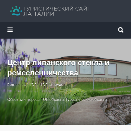
Искать:
Искать:
Путеводитель твоего отдыха
Центр ливанского стекла и
ремесленничества
Domes iela 1, Līvāni, Līvānu novads
Обьекты интереса
,
ТОП объекты
,
Туристические объекты