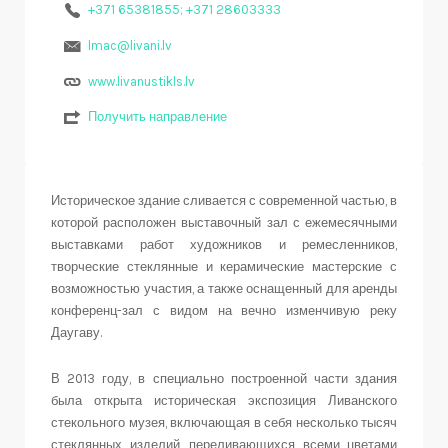
+371 65381855; +371 28603333
lmac@livani.lv
www.livanustikls.lv
Получить направление
Историческое здание сливается с современной частью, в
которой расположен выставочный зал с ежемесячными
выставками работ художников и ремесленников,
творческие стеклянные и керамические мастерские с
возможностью участия, а также оснащенный для аренды
конференц-зал с видом на вечно изменчивую реку
Даугаву.
В 2013 году, в специально построенной части здания
была открыта историческая экспозиция Ливанского
стекольного музея, включающая в себя несколько тысяч
стеклянных изделий, переливающихся всеми цветами