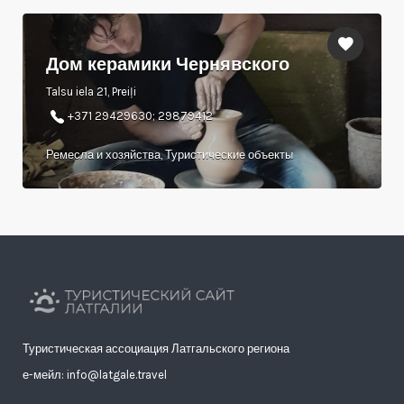
Дом керамики Чернявского
Talsu iela 21, Preiļi
+371 29429630; 29879412
Ремесла и хозяйства, Туристические объекты
Туристическая ассоциация Латгальского региона
е-мейл: info@latgale.travel