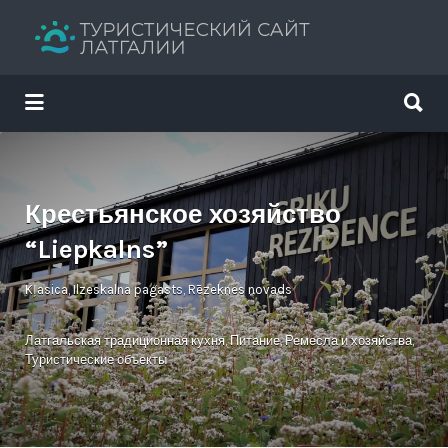
Искать:
Искать:
Путеводитель твоего отдыха
Крестьянское хозяйство
“Liepkalns”
Kļasica, Ilzeskalna pagasts, Rēzeknes novads
Латгальская традиционная кухня
,
Питание
,
Ремесла и хозяйства
,
Туристические объекты