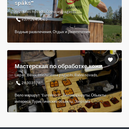
spāks”
Rēzeknes novads, Čornajas pagasts
+371 26451063
Водные развлечения, Отдых и развлечения
Мастерская по обработке кожи
Liepas, Bēliņi, Briežuciema pagasts, Balvu novads,
28303578
Вело маршрут “EuroVelo 11”, Веломаршруты, Обьекты
интереса, Туристические объекты, Эзертака