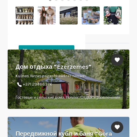
Ближайшие объекты
Дом отдыха “Ezerzemes”
Kušneri, Nirzas pagasts, Ludzas novads
+371 29488376
Гостевые и сельские дома, Ночлег, Отдых и развлечения
Передвижной кубл и баня “Gora