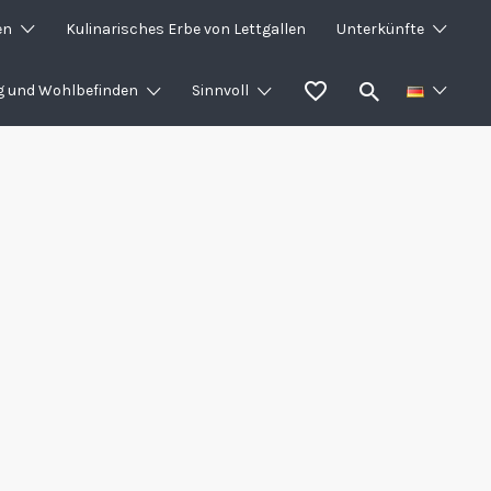
en
Kulinarisches Erbe von Lettgallen
Unterkünfte
g und Wohlbefinden
Sinnvoll